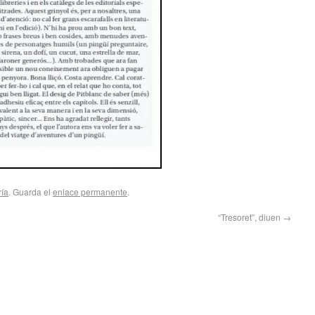
ría
. Guarda el
enlace permanente
.
“Tresoret”, diuen
→