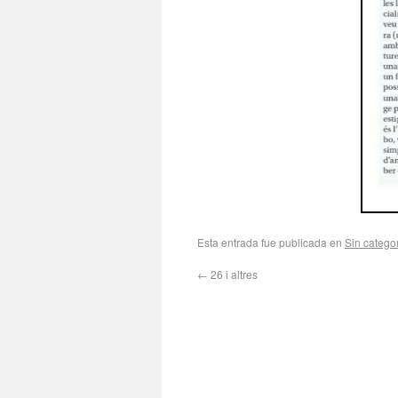
Esta entrada fue publicada en
Sin catego
←
26 i altres