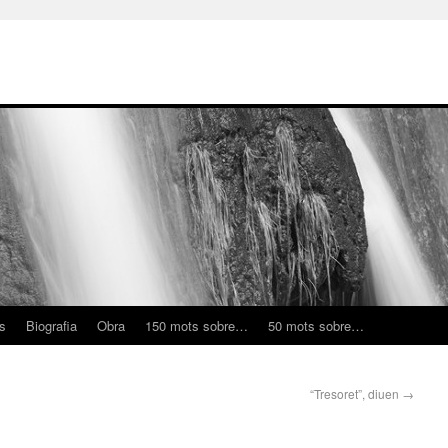
ns
Biografia
Obra
150 mots sobre…
50 mots sobre…
“Tresoret”, diuen
→