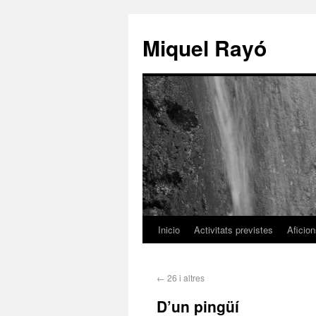
Miquel Rayó
Inicio
Activitats previstes
Aficio
←
26 i altres
D’un pingüí