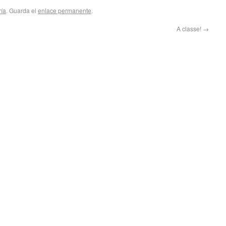
ría
. Guarda el
enlace permanente
.
A classe!
→