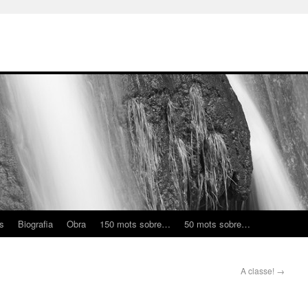
ns
Biografia
Obra
150 mots sobre…
50 mots sobre…
A classe!
→