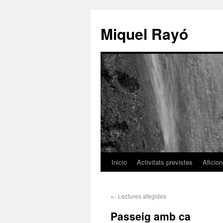
Miquel Rayó
Inicio
Activitats previstes
Aficio
←
Lectures afegides
Passeig amb ca