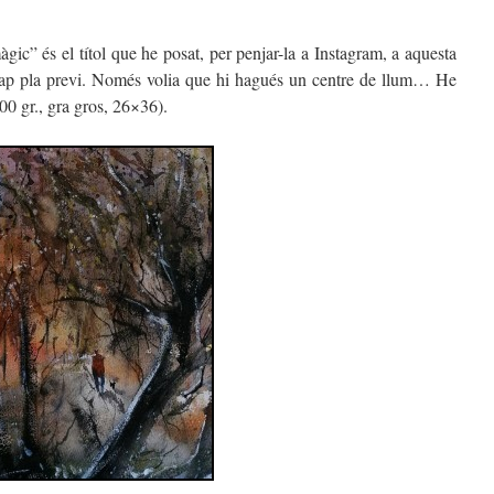
ic” és el títol que he posat, per penjar-la a Instagram, a aquesta
e cap pla previ. Només volia que hi hagués un centre de llum… He
00 gr., gra gros, 26×36).