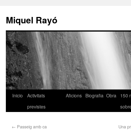
Miquel Rayó
Inicio
Activitats
Aficions
Biografia
Obra
150 
previstes
sob
←
Passeig amb ca
Una pr