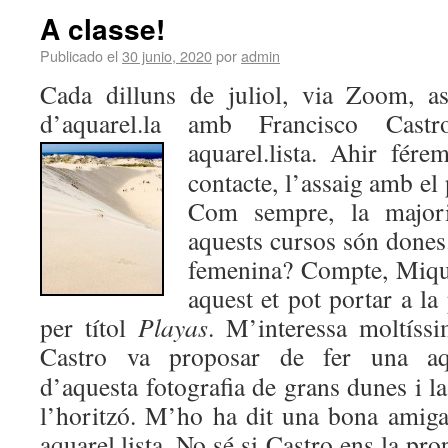
A classe!
Publicado el
30 junio, 2020
por
admin
Cada dilluns de juliol, via Zoom, as
d’aquarel.la amb Francisco Cast
aquarel.lista.
Ahir férem
contacte, l’assaig amb e
Com sempre, la majori
aquests cursos són dones.
femenina? Compte, Miqu
aquest et pot portar a l
per títol
Playas
. M’interessa moltíssi
Castro va proposar
de fer una aqu
d’aquesta fotografia de grans dunes i l
l’horitzó. M’ho ha dit una bona amig
aquarel.lista. No sé si Castro ens la pro