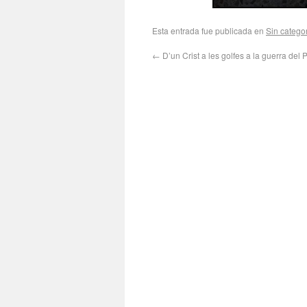
Esta entrada fue publicada en
Sin catego
←
D’un Crist a les golfes a la guerra del P