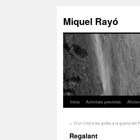
Miquel Rayó
Inicio
Activitats previstes
Aficio
←
D’un Crist a les golfes a la guerra del P
Regalant