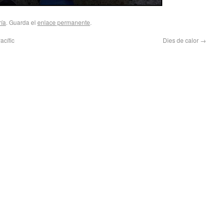
ría
. Guarda el
enlace permanente
.
acífic
Dies de calor
→