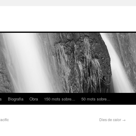
ns
Biografia
Obra
150 mots sobre…
50 mots sobre…
acífic
Dies de calor
→