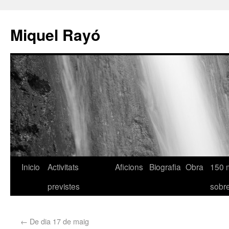
Miquel Rayó
Inicio
Activitats
Aficions
Biografia
Obra
150 
previstes
sob
←
De dia 17 de maig