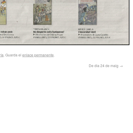
ría
. Guarda el
enlace permanente
.
De dia 24 de maig
→