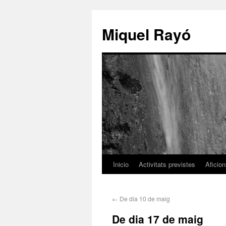
Miquel Rayó
Inicio
Activitats previstes
Aficio
←
De dia 10 de maig
De dia 17 de maig