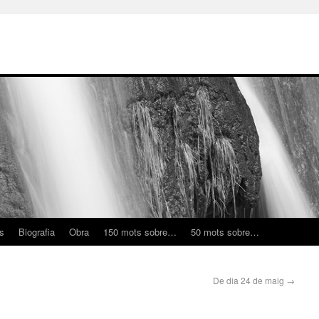
ns
Biografia
Obra
150 mots sobre…
50 mots sobre…
De dia 24 de maig
→