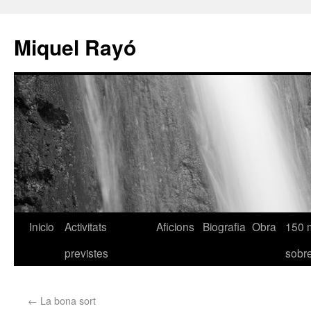
Miquel Rayó
Inicio
Activitats
Aficions
Biografia
Obra
150 
previstes
sob
←
La bona sort