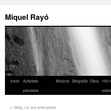
Miquel Rayó
Inicio
Activitats
Aficions
Biografia
Obra
150 
previstes
sob
←
Maig, i un any amb poesia