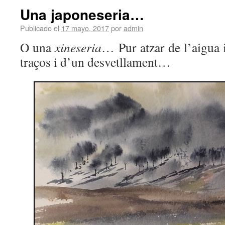
Una japoneseria…
Publicado el
17 mayo, 2017
por
admin
O una
xineseria
… Pur atzar de l’aigua 
traços i d’un desvetllament…