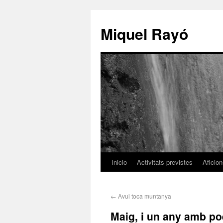
Miquel Rayó
Inicio
Activitats previstes
Aficio
←
Avui toca muntanya
Maig, i un any amb po