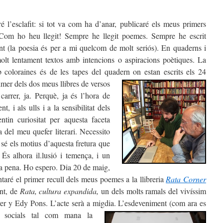
 l’esclafit: si tot va com ha d’anar, publicaré els meus primers
Com ho heu llegit! Sempre he llegit poemes. Sempre he escrit
t (la poesia és per a mi quelcom de molt seriós). En quaderns i
molt lentament textos amb intencions o aspiracions poètiques.
La
b coloraines és de les tapes del quadern on estan escrits els 24
imer dels dos m
eus llibres de versos
 carrer, ja. Perquè, ja és l’hora de
ent, i als ulls i a la sensibilitat dels
ntin curiositat per aquesta faceta
ta del meu quefer literari. Necessito
n sé els motius d’aquesta fretura que
 És alhora il.lusió i temença, i un
 la pena. Ho espero. Dia 20 de maig,
taré el primer recull dels meus poemes a la llibreria
Rata Corner
nt, de
Rata, cultura expandida,
un dels molts ramals del vivíssim
rrer y Edy Pons. L’acte serà a migdia. L’esdeveniment (com ara es
 socials tal com mana la