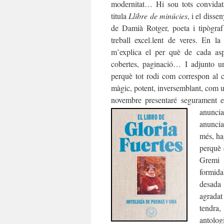
modernitat… Hi sou tots convidat
titula
Llibre de minúcies
, i el disse
de Damià Rotger, poeta i tipògraf
treball excel.lent de veres. En l
m’explica el per què de cada aspe
cobertes, paginació… I adjunto un
perquè tot rodi com correspon al c
màgic, potent, inversemblant, com u
novembre presentaré segurament e
anuncia
anuncia
més, ha
perquè 
Gremi 
formida
desada 
agradat 
tendra,
antolog