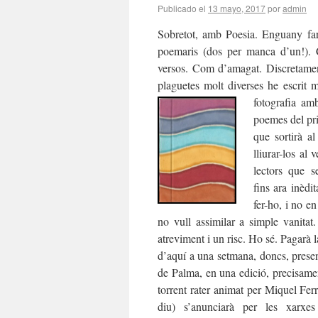
Publicado el
13 mayo, 2017
por
admin
Sobretot, amb Poesia. Enguany faré
poemaris (dos per manca d’un!). 
versos. Com d’amagat. Discretamen
plaguetes molt diverses he escrit 
fotografia am
poemes del pr
que sortirà al
lliurar-los al v
lectors que se
fins ara inèdi
fer-ho, i no e
no vull assimilar a simple vanitat.
atreviment i un risc. Ho sé. Pagarà
d’aquí a una setmana, doncs, presen
de Palma, en una edició, precisame
torrent rater animat per Miquel Fe
diu) s’anunciarà per les xarx
es