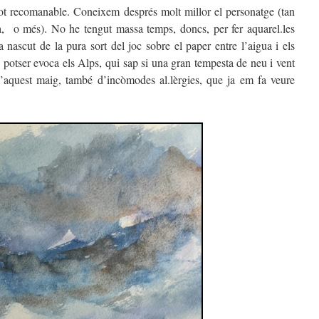
tot recomanable. Coneixem després molt millor el personatge (tan
ta, o més). No he tengut massa temps, doncs, per fer aquarel.les
nascut de la pura sort del joc sobre el paper entre l’aigua i els
potser evoca els Alps, qui sap si una gran tempesta de neu i vent
’aquest maig, també d’incòmodes al.lèrgies, que ja em fa veure