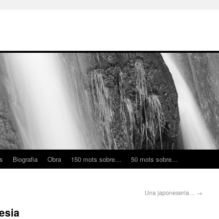
ns
Biografia
Obra
150 mots sobre…
50 mots sobre…
Una japoneseria…
→
esia