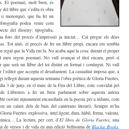
s. El poemari, molt breu, es
ny del llibre que s’edita és obra
 (i menorquí), que ha fet un
a fotografia podeu veure com
cte del disseny: tipografia,
a foto del procés d’impressió ja iniciat… Cal pregar els déus
as. Tot això, el procés de fer un llibre propi, encara em sembla
n regal que la Vida em fa. No acaba aquí la cosa: durant el proper
l meu segon poemari. No vull avançar el títol encara, però sí
r que serà un llibre del tot distint en for
mat i contingut. Ni vull
r l’editor que accepta el desafiament. La casualitat imposa que, a
gi rellegit durant aquesta setmana l’obra poètica de Gloria Fuertes,
dia 3 de juny, en el marc de la Fira del Llibre, estic convidat pel
de Llibreters a fer un breu parlament sobre aquesta autora
ble (sovint injustament encasellada en la poesia per a infants, com
en un calaix dels de baix del canterano literari). Sempre m’ha
Gloria Fuertes: explossiva, intel.ligent, dura, hàbil, ferma, valenta,
 única… La lectura, per cert, d’
El libro de Gloria Fuertes
, una
ia de versos i de vida en una edició bellíssima de
Blackie Books
,