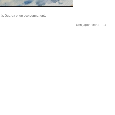
ría
. Guarda el
enlace permanente
.
Una japoneseria…
→