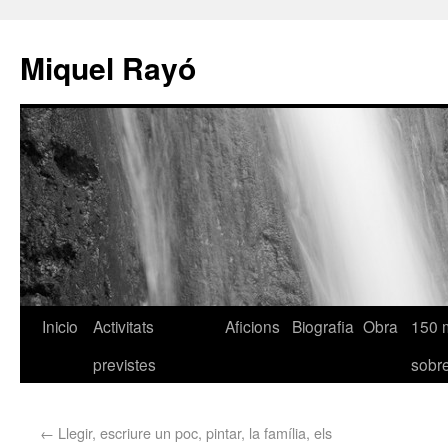
Miquel Rayó
Inicio
Activitats
Aficions
Biografia
Obra
150 
previstes
sob
←
Llegir, escriure un poc, pintar, la família, els