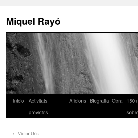
Miquel Rayó
Inicio
Activitats
Aficions
Biografia
Obra
150 
previstes
sob
←
Víctor Uris