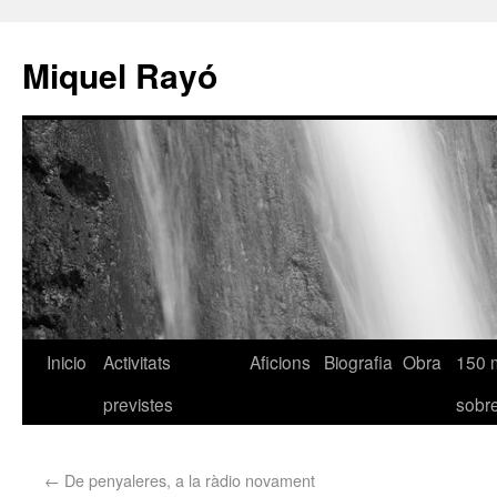
Miquel Rayó
Inicio
Activitats
Aficions
Biografia
Obra
150 
previstes
sob
←
De penyaleres, a la ràdio novament