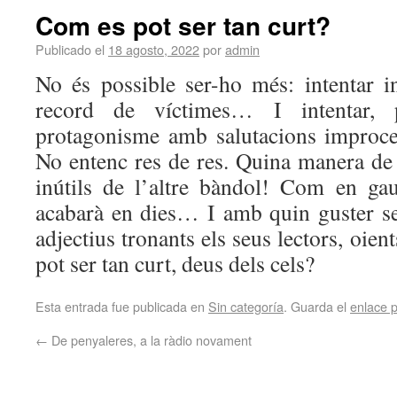
Com es pot ser tan curt?
Publicado el
18 agosto, 2022
por
admin
No és possible ser-ho més: intentar 
record de víctimes… I intentar, p
protagonisme amb salutacions improc
No entenc res de res. Quina manera de 
inútils de l’altre bàndol! Com en ga
acabarà en dies… I amb quin guster s
adjectius tronants els seus lectors, oien
pot ser tan curt, deus dels cels?
Esta entrada fue publicada en
Sin categoría
. Guarda el
enlace 
←
De penyaleres, a la ràdio novament