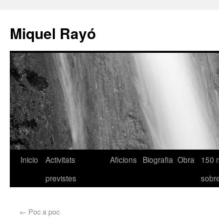
Miquel Rayó
Inicio
Activitats
Aficions
Biografia
Obra
150 
previstes
sob
←
Poc a poc