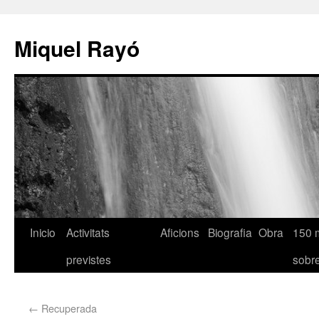
Miquel Rayó
Inicio
Activitats
Aficions
Biografia
Obra
150 
previstes
sob
←
Recuperada