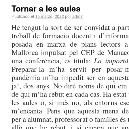
Tornar a les aules
Publicado el
15 marzo, 2022
por
admin
He tengut la sort de ser convidat a par
treball de formació docent i d’informa
posada en marxa de plans lectors a 
Mallorca impulsat pel CEP de Manaco
una conferència, es titula:
La importà
Preparar-la m’ha servit per posar-
pandèmia m’ha impedit ser en aquesta
ja!, dos anys. No diré noms de qui em
de qui m’ha rebut en cada cas. Ha estat 
les aules o, si més no, als entorns es
m’encanta. Pens que aquesta mena de 
per a alumnat, professorat o famílies és
allò que he rebut, i si encara puc ap