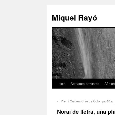
Miquel Rayó
Inicio
Activitats previstes
Aficio
←
Premi Guillem Cifre de Colonya: 40 an
Norai de lletra, una p