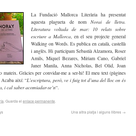
La Fundació Mallorca Literària ha presentat
aquesta plagueta de nom
Norai de lletra.
Literatura voltada de mar: 10 relats sobre
escriure a Mallorca
, en el seu projecte general
Walking on Words. Es publica en català, castellà
i anglès. Hi participam Sebastià Alzamora, Roser
Amils, Miquel Bezares, Míriam Cano, Gabriel
Janer Manila, Anna Nicholas, Bel Olid, Joan
o mateix. Gràcies per convidar-me a ser-hi! El meu text (pàgines
Acaba així: “
L’escriptura, però, ve i fuig tot d’una del lloc on és
ra, i cal saber acomiadar-se’n
“.
ría
. Guarda el
enlace permanente
.
ys
Una altra platja i alguns llibres
→