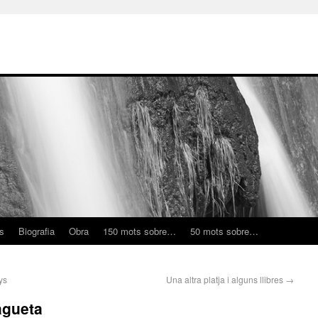
ns
Biografia
Obra
150 mots sobre…
50 mots sobre…
ys
Una altra platja i alguns llibres
→
lagueta