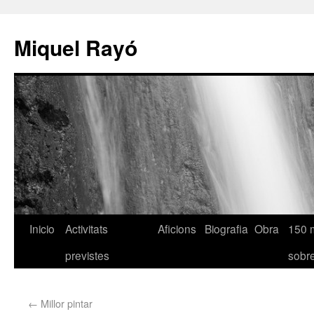
Miquel Rayó
Inicio
Activitats
Aficions
Biografia
Obra
150 
previstes
sob
←
Millor pintar