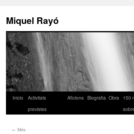
Miquel Rayó
Inicio
Activitats
Aficions
Biografia
Obra
150 
previstes
sob
←
Més