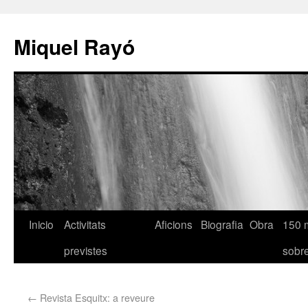
Miquel Rayó
Inicio
Activitats
Aficions
Biografia
Obra
150 
previstes
sob
←
Revista Esquitx: a reveure