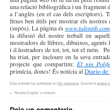
una relació bibliogràfica i un fragment d
a l’anglès (en el cas dels escriptors).
fitxes ben útils per mostrar els nostres e
(supòs). La pàgina és
www.talentib.com
la difusió del nostre treball en aquel
mostradors de llibres, dibuixos, agents li
i il.lustradors de tot, tot, tot el món. P
ha triat, per incloure en la seva entrad
projecte que compartim:
El nin Polif
primícia, doncs! És notícia al
Diario de
Esta entrada fue publicada en
Sin categoría
. Guarda el
enlace 
←
Revista Esquitx: a reveure
Deja un comentario