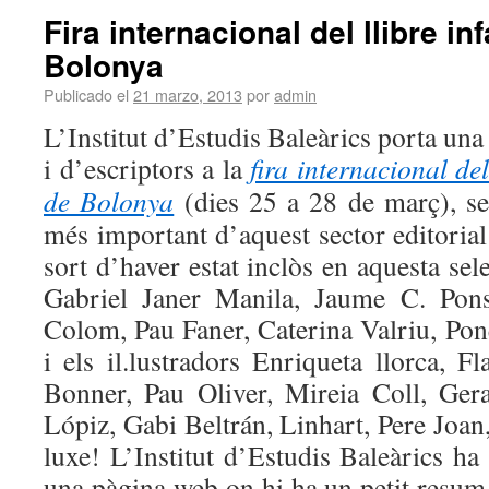
Fira internacional del llibre inf
Bolonya
Publicado el
21 marzo, 2013
por
admin
L’Institut d’Estudis Baleàrics porta una 
i d’escriptors a la
fira internacional del 
de Bolonya
(dies 25 a 28 de març), se
més important d’aquest sector editorial
sort d’haver estat inclòs en aquesta se
Gabriel Janer Manila, Jaume C. Pon
Colom, Pau Faner, Caterina Valriu, Pon
i els il.lustradors Enriqueta llorca, 
Bonner, Pau Oliver, Mireia Coll, Ger
Lópiz, Gabi Beltrán, Linhart, Pere Joa
luxe! L’Institut d’Estudis Baleàrics ha 
una pàgina web on hi ha un petit resum