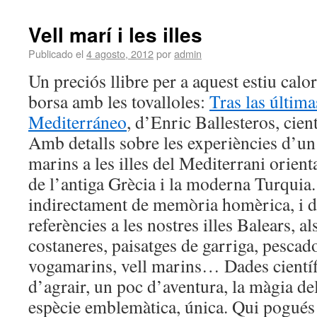
Vell marí i les illes
Publicado el
4 agosto, 2012
por
admin
Un preciós llibre per a aquest estiu calor
borsa amb les tovalloles:
Tras las última
Mediterráneo
, d’Enric Ballesteros, cientí
Amb detalls sobre les experiències d’un
marins a les illes del Mediterrani orient
de l’antiga Grècia i la moderna Turquia. T
indirectament de memòria homèrica, i d
referències a les nostres illes Balears, al
costaneres, paisatges de garriga, pescador
vogamarins, vell marins… Dades cientí
d’agrair, un poc d’aventura, la màgia d
espècie emblemàtica, única. Qui pogués f