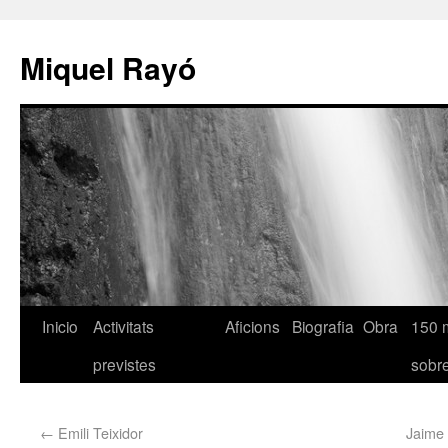
Miquel Rayó
Inicio
Activitats
Aficions
Biografia
Obra
150 
previstes
sob
←
Emili Teixidor
Jaime G