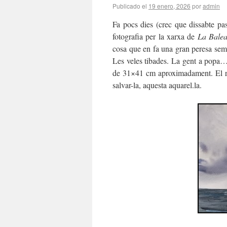
Publicado el
19 enero, 2026
por
admin
Fa pocs dies (crec que dissabte pass
fotografia per la xarxa de
La Balea
cosa que en fa una gran peresa sempr
Les veles tibades. La gent a popa… A
de 31×41 cm aproximadament. El res
salvar-la, aquesta aquarel.la.