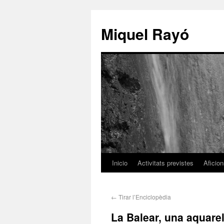
Miquel Rayó
Inicio
Activitats previstes
Aficio
←
Tirar l’Enciclopèdia
La Balear, una aquarel