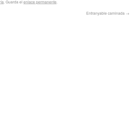
ría
. Guarda el
enlace permanente
.
Entranyable caminada
→