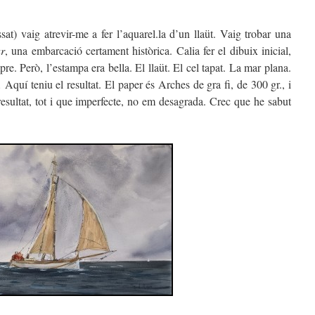
at) vaig atrevir-me a fer l’aquarel.la d’un llaüt. Vaig trobar una
r
, una embarcació certament històrica. Calia fer el dibuix inicial,
e. Però, l’estampa era bella. El llaüt. El cel tapat. La mar plana.
quí teniu el resultat. El paper és Arches de gra fi, de 300 gr., i
ultat, tot i que imperfecte, no em desagrada. Crec que he sabut