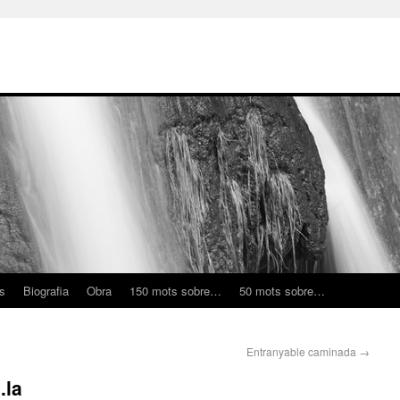
ns
Biografia
Obra
150 mots sobre…
50 mots sobre…
Entranyable caminada
→
.la