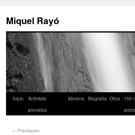
Miquel Rayó
Inicio
Activitats
Aficions
Biografia
Obra
150 
previstes
sob
←
Practiquem