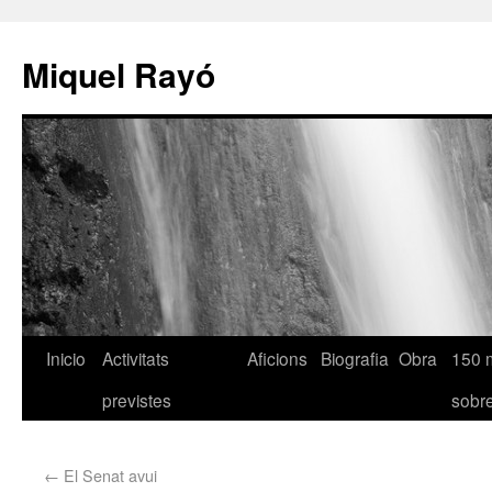
Miquel Rayó
Inicio
Activitats
Aficions
Biografia
Obra
150 
previstes
sob
←
El Senat avui