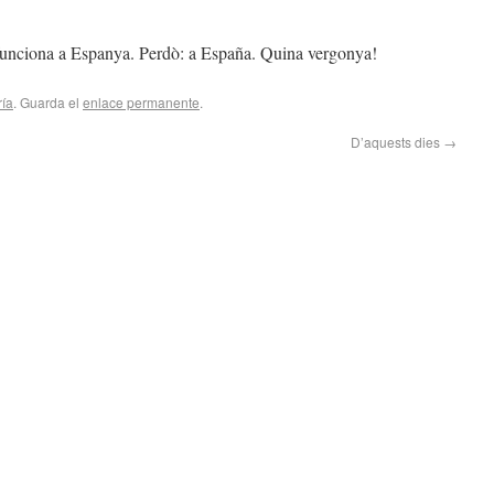
 funciona a Espanya. Perdò: a España. Quina vergonya!
ría
. Guarda el
enlace permanente
.
D’aquests dies
→