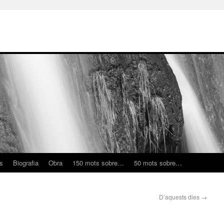
ns
Biografia
Obra
150 mots sobre…
50 mots sobre…
D’aquests dies
→