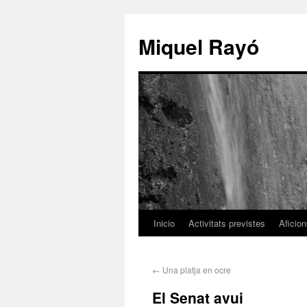
Miquel Rayó
Inicio
Activitats previstes
Aficio
←
Una platja en ocre
El Senat avui