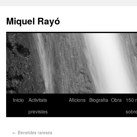
Miquel Rayó
Inicio
Activitats
Aficions
Biografia
Obra
150 
previstes
sob
←
Beneïdes rareses