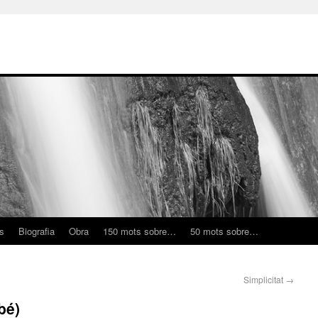
ns
Biografia
Obra
150 mots sobre…
50 mots sobre…
Simplicitat
→
bé)