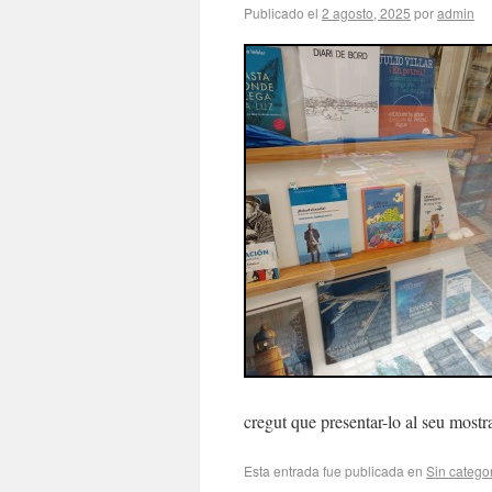
Publicado el
2 agosto, 2025
por
admin
cregut que presentar-lo al seu most
Esta entrada fue publicada en
Sin catego