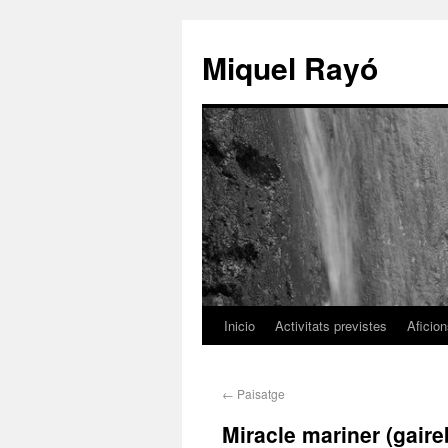
Miquel Rayó
Inicio
Activitats previstes
Aficio
←
Paisatge
Miracle mariner (gaire