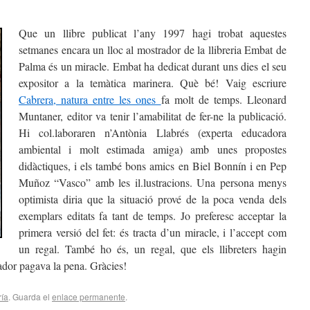
Que un llibre publicat l’any 1997 hagi trobat aquestes
setmanes encara un lloc al mostrador de la llibreria Embat de
Palma és un miracle. Embat ha dedicat durant uns dies el seu
expositor a la temàtica marinera. Què bé! Vaig escriure
Cabrera, natura entre les ones
fa molt de temps. Lleonard
Muntaner, editor va tenir l’amabilitat de fer-ne la publicació.
Hi col.laboraren n’Antònia Llabrés (experta educadora
ambiental i molt estimada amiga) amb unes propostes
didàctiques, i els també bons amics en Biel Bonnín i en Pep
Muñoz “Vasco” amb les il.lustracions. Una persona menys
optimista diria que la situació prové de la poca venda dels
exemplars editats fa tant de temps. Jo preferesc acceptar la
primera versió del fet: és tracta d’un miracle, i l’accept com
un regal. També ho és, un regal, que els llibreters hagin
rador pagava la pena. Gràcies!
ría
. Guarda el
enlace permanente
.