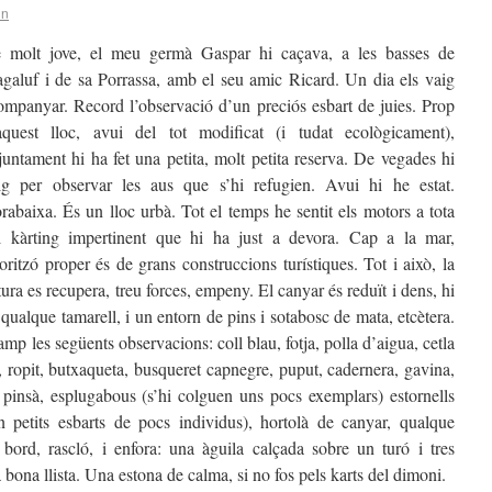
in
 molt jove, el meu germà Gaspar hi caçava, a les basses de
galuf i de sa Porrassa, amb el seu amic Ricard. Un dia els vaig
ompanyar. Record l’observació d’un preciós esbart de juies. Prop
aquest lloc, avui del tot modificat (i tudat ecològicament),
ajuntament hi ha fet una petita, molt petita reserva. De vegades hi
ig per observar les aus que s’hi refugien. Avui hi he estat.
rabaixa. És un lloc urbà. Tot el temps he sentit els motors a tota
l kàrting impertinent que hi ha just a devora. Cap a la mar,
horitzó proper és de grans construccions turístiques. Tot i això, la
tura es recupera, treu forces, empeny. El canyar és reduït i dens, hi
 qualque tamarell, i un entorn de pins i sotabosc de mata, etcètera.
p les següents observacions: coll blau, fotja, polla d’aigua, cetla
ll, ropit, butxaqueta, busqueret capnegre, puput, cadernera, gavina,
, pinsà, esplugabous (s’hi colguen uns pocs exemplars) estornells
n petits esbarts de pocs individus), hortolà de canyar, qualque
l bord, rascló, i enfora: una àguila calçada sobre un turó i tres
 bona llista. Una estona de calma, si no fos pels karts del dimoni.