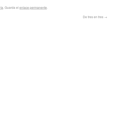
ría
. Guarda el
enlace permanente
.
De tres en tres
→