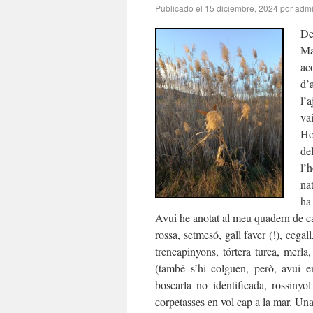
Publicado el
15 diciembre, 2024
por
adm
De
Ma
ac
d’
l’
va
Ho
de
l’
na
ha
Avui he anotat al meu quadern de cam
rossa, setmesó, gall faver (!), cega
trencapinyons, tórtera turca, merla
(també s’hi colguen, però, avui e
boscarla no identificada, rossinyo
corpetasses en vol cap a la mar. Una