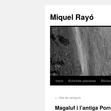
Miquel Rayó
Inicio
Activitats previstes
Aficio
←
Olla de caragols
Magaluf i l’antiga Por