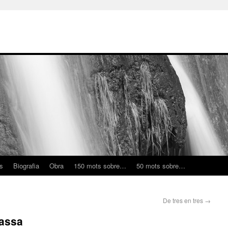
ns
Biografia
Obra
150 mots sobre…
50 mots sobre…
De tres en tres
→
rassa