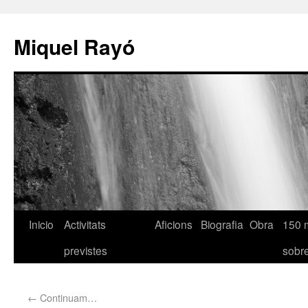
Miquel Rayó
Inicio
Activitats
Aficions
Biografia
Obra
150 
previstes
sob
←
Continuam…