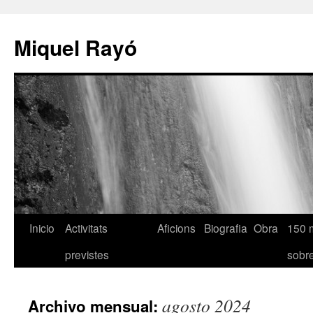
Miquel Rayó
Inicio
Activitats
Aficions
Biografia
Obra
150 
previstes
sob
agosto 2024
Archivo mensual: