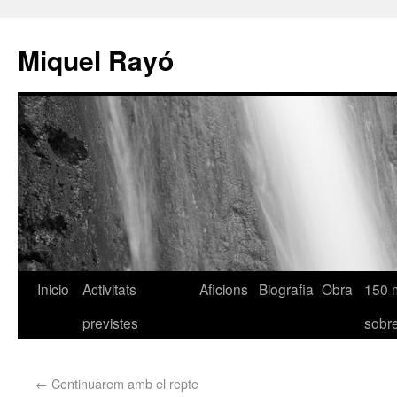
Miquel Rayó
Inicio
Activitats
Aficions
Biografia
Obra
150 
previstes
sob
←
Continuarem amb el repte