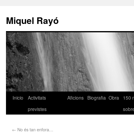
Miquel Rayó
Inicio
Activitats
Aficions
Biografia
Obra
150 
previstes
sob
←
No és tan enfora…