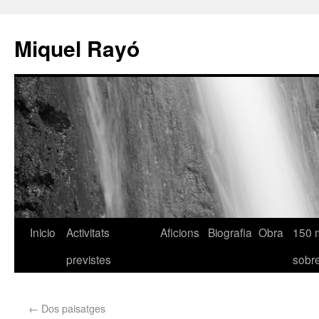
Miquel Rayó
Inicio
Activitats
Aficions
Biografia
Obra
150 
previstes
sob
←
Dos paisatges