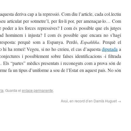
r aquesta deriva cap a la repressió. Com diu l’article, cada col.lectiu
seu articulat per sotmetre’l, per fer-li por, per amenaçar-lo… Com
e poder a les forces repressives? I com és possible que els jutges
 ad hominem i injusta? I com és possible que encara no s’hagi
l resposta: perquè som a Espanya. Perdó,
Españñña
. Perquè el
 hi ha remei! Vegeu, si no ho creieu, el cas d’aquesta
diputada
a
njectures i possiblement sobre falses identificacions -i filtrada
… Els “partes” mèdics presentats i reconeguts com a prova són de
rme fa un tipus d’uniforme a sou de l’Estat en aquest país. No són
ría
. Guarda el
enlace permanente
.
Avui, en record d’en Damià Huguet
→