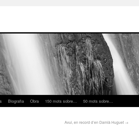
ns
Biografia
Obra
150 mots sobre…
50 mots sobre…
Avui, en record d’en Damià Huguet
→