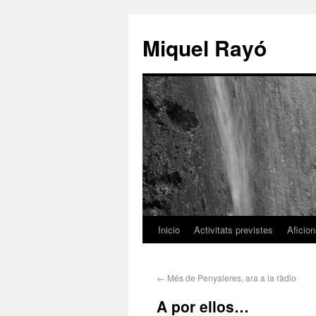
Miquel Rayó
Inicio
Activitats previstes
Aficio
←
Més de Penyaleres, ara a la ràdio
A por ellos…