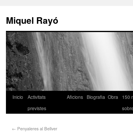
Miquel Rayó
Inicio
Activitats
Aficions
Biografia
Obra
150 
previstes
sob
←
Penyaleres al Bellver