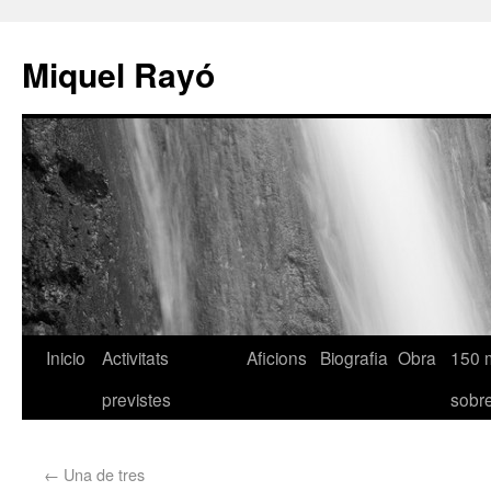
Miquel Rayó
Inicio
Activitats
Aficions
Biografia
Obra
150 
previstes
sob
←
Una de tres