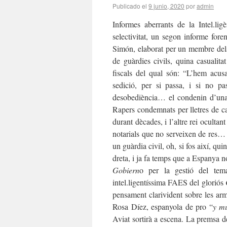
Publicado el
9 junio, 2020
por
admin
Informes aberrants de la Intel.l
selectivitat, un segon informe fore
Simón, elaborat per un membre de
de guàrdies civils, quina casualit
fiscals del qual són: “L’hem acus
sedició, per si passa, i si no p
desobediència… el condenin d’una 
Rapers condemnats per lletres de c
durant dècades, i l’altre rei ocultan
notarials que no serveixen de res… 
un guàrdia civil, oh, si fos així, qui
dreta, i ja fa temps que a Espanya 
Gobiern
o per la gestió del te
intel.ligentíssima FAES del gloriós
pensament clarivident sobre les ar
Rosa Díez, espanyola de pro “
y m
Aviat sortirà a escena. La premsa de