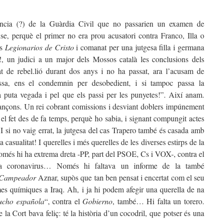
igència (?) de la Guàrdia Civil que no passarien un examen de
nse, perquè el primer no era prou acusatori contra Franco, Illa o
ls
Legionarios de Cristo
i comanat per una jutgesa filla i germana
at!, un judici a un major dels Mossos català les conclusions dels
at de rebel.lió durant dos anys i no ha passat, ara l’acusam de
assa, ens el condemnin per desobedient, i si tampoc passa la
puta vegada i pel que els passi per les punyetes!”. Així anam.
ançons. Un rei cobrant comissions i desviant doblers impúnement
t el fet des de fa temps, perquè ho sabia, i signant compungit actes
I si no vaig errat, la jutgesa del cas Trapero també és casada amb
na casualitat! I querelles i més querelles de les diverses estirps de la
només hi ha extrema dreta -PP, part del PSOE, Cs i VOX-, contra el
ma coronavirus… Només hi faltava un informe de la també
Campeador
Aznar, supòs que tan ben pensat i encertat com el seu
mes químiques a Iraq. Ah, i ja hi podem afegir una querella de na
ucho española
“, contra el
Gobierno
, també… Hi falta un torero.
 la Cort bava feliç: té la història d’un cocodril, que potser és una