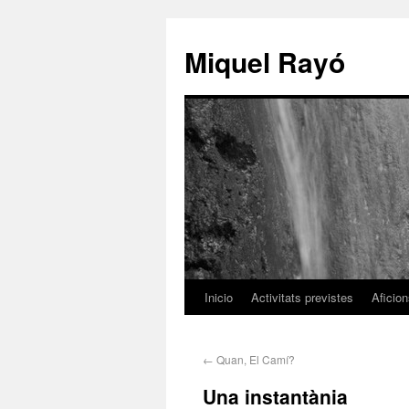
Miquel Rayó
Inicio
Activitats previstes
Aficio
←
Quan, El Camí?
Una instantània