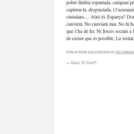
pobre llúdria espantada, campant pe
capturar-la, desgraciada, i l’acusara
ciutadans… Això és Espanya? Doncs
canviem. No canviarà mai. No hi ha
que s’ha de fer. Ni forces socials 
de creure que és possible. La veritat
Esta entrada fue publicada en
Sin catego
←
Quan, El Camí?