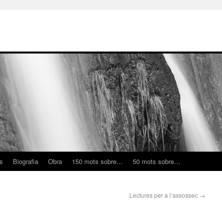
ns
Biografia
Obra
150 mots sobre…
50 mots sobre…
Lectures per a l’assossec
→