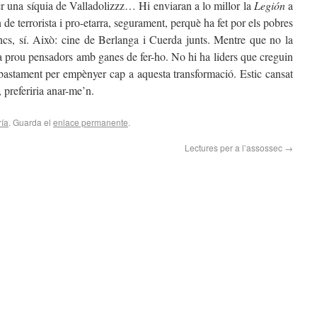
r una síquia de Valladolizzz… Hi enviaran a lo millor la
Legión
a
n de terrorista i pro-etarra, segurament, perquè ha fet por els pobres
, sí. Això: cine de Berlanga i Cuerda junts. Mentre que no la
 prou pensadors amb ganes de fer-ho. No hi ha liders que creguin
a bastament per empènyer cap a aquesta transformació. Estic cansat
, preferiria anar-me’n.
ría
. Guarda el
enlace permanente
.
Lectures per a l’assossec
→