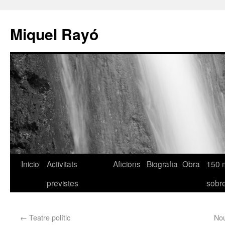
Miquel Rayó
Inicio
Activitats
Aficions
Biografia
Obra
150 
previstes
sob
←
Teatre polític
Nou