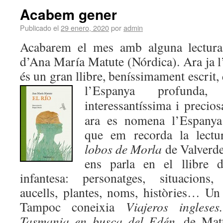
Acabem gener
Publicado el
29 enero, 2020
por
admin
Acabarem el mes amb alguna lectur
d’Ana María Matute (Nórdica). Ara ja l’h
és un gran llibre, beníssimament escrit,
l’Espanya profunda
, 
interessantíssima i pr
ecios
ara es nomena l’Espanya
que em recorda la lect
lobos de Morla
de Valver
ens parla en el llibre 
infantesa: personatges, situacions, 
aucells, plantes, noms, històries… U
Tampoc coneixia
Viajeros ingles
Tasmania en busca del Edén
, de Mat