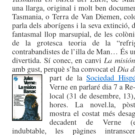
una llarga, original i molt ben docume
Tasmania, o Terra de Van Diemen, colon
parla dels aborígens i la seva extinció, 
fantasmal llop marsupial, de les colòni
de la grotesca teoria de la “refrig
contrabandistes de l’illa de Man… És una
divertida. Sí conec, en canvi
La misió
amb gust, perquè s’ha convocat el
Dia d
part de la
Sociedad Hispá
Verne en parlaré dia 7 a Re-
local (31 de desembre, 13),
hores. La novel.la, pòs
mostra el costat més desag
decadent de Verne (e
indubtable, les pàgines intransce