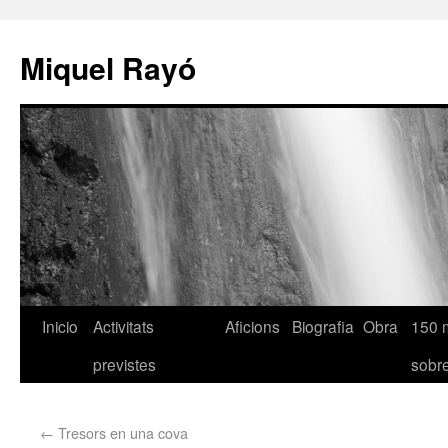
Miquel Rayó
Inicio
Activitats
Aficions
Biografia
Obra
150 
previstes
sob
←
Tresors en una cova