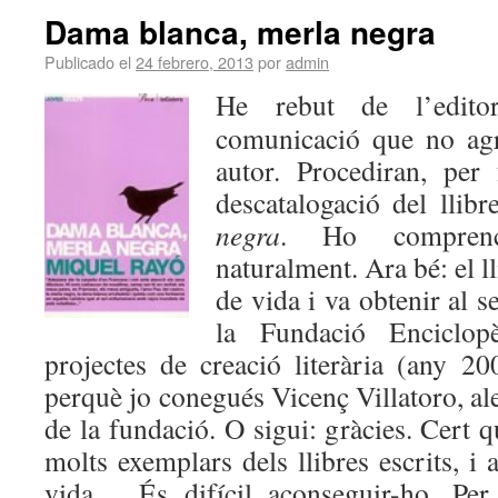
Dama blanca, merla negra
Publicado el
24 febrero, 2013
por
admin
He rebut de l’edito
comunicació que no ag
autor. Procediran, per
descatalogació del llib
negra
. Ho compren
naturalment. Ara bé: el l
de vida i va obtenir al 
la Fundació Enciclop
projectes de creació literària (any 20
perquè jo conegués Vicenç Villatoro, a
de la fundació. O sigui: gràcies. Cert
molts exemplars dels llibres escrits, i 
vida… És difícil aconseguir-ho. Per