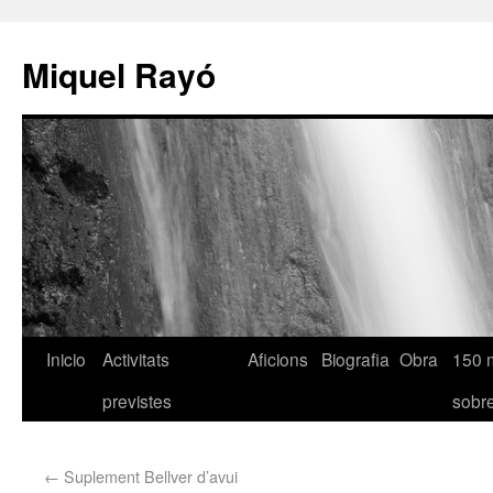
Miquel Rayó
Inicio
Activitats
Aficions
Biografia
Obra
150 
previstes
sob
←
Suplement Bellver d’avui