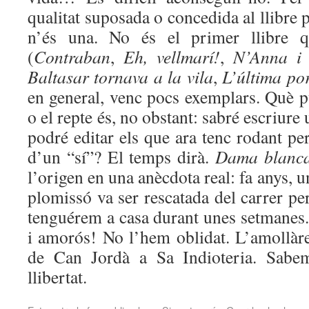
qualitat suposada o concedida al llibre pe
n’és una. No és el primer llibre 
(
Contraban
,
Eh, vellmarí!
,
N’Anna i 
Baltasar tornava a la vila
,
L’última po
en general, venc pocs exemplars. Què p
o el repte és, no obstant: sabré escriure 
podré editar els que ara tenc rodant per
d’un “sí”? El temps dirà.
Dama blanca
l’origen en una anècdota real: fa anys, 
plomissó va ser rescatada del carrer per
tenguérem a casa durant unes setmanes. 
i amorós! No l’hem oblidat. L’amollàr
de Can Jordà a Sa Indioteria. Sabe
llibertat.