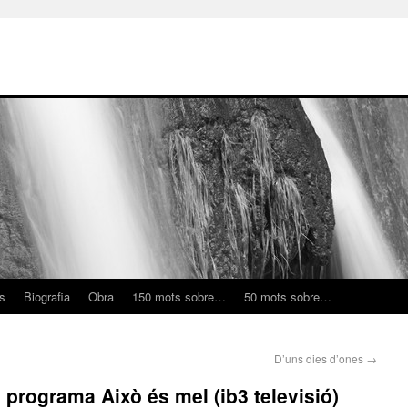
ns
Biografia
Obra
150 mots sobre…
50 mots sobre…
D’uns dies d’ones
→
l programa Això és mel (ib3 televisió)