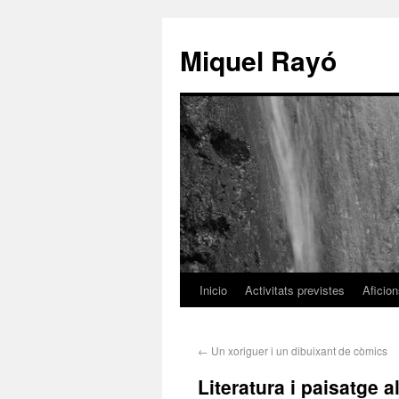
Miquel Rayó
Inicio
Activitats previstes
Aficio
←
Un xoriguer i un dibuixant de còmics
Literatura i paisatge a