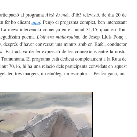
participació al programa
Això és me
l, d’ib3 televisió, de dia 20 de
eu fer-ho clicant
aquí
. Penjo el programa complet, ben interessant
. La meva intervenció comença en el minut 31,15, quan en Toni
onegudíssim poema
L’olivera mallorquin
a, de Josep Lluís Ponç i
0, després d’haver conversat uns minuts amb en Rafel, conductor
ra
. Es tractava de fer expressió de les connexions entre la nostra
 de Tramuntana. El programa està dedicat completament a la Ruta de
nut 70,16, hi ha una relació dels participants convidats en aquest
gelater, tres margers, un etnòleg, un escriptor… Per fer gana, una