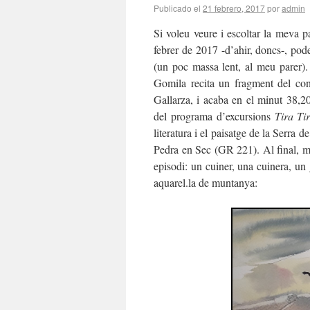
Publicado el
21 febrero, 2017
por
admin
Si voleu veure i escoltar la meva 
febrer de 2017 -d’ahir, doncs-, pod
(un poc massa lent, al meu parer)
Gomila recita un fragment del c
Gallarza, i acaba en el minut 38,2
del programa d’excursions
Tira Ti
literatura i el paisatge de la Serra
Pedra en Sec (GR 221). Al final, mi
episodi: un cuiner, una cuinera, un 
aquarel.la de muntanya: