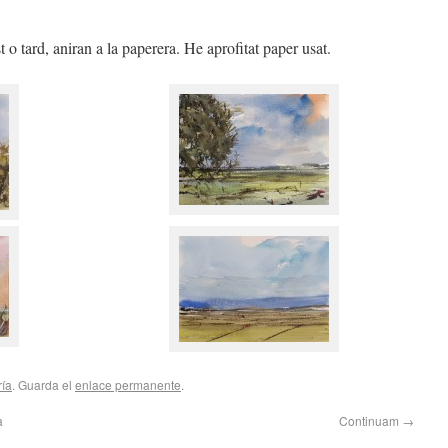
o tard, aniran a la paperera. He aprofitat paper usat.
ría
. Guarda el
enlace permanente
.
a
Continuam
→