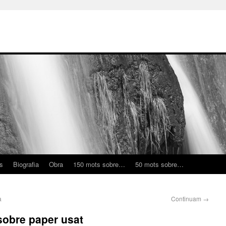
ns
Biografia
Obra
150 mots sobre…
50 mots sobre…
a
Continuam
→
sobre paper usat