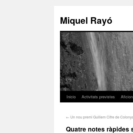
Miquel Rayó
Inicio
Activitats previstes
Aficio
←
Un nou premi Guillem Cifre de Colony
Quatre notes ràpides 