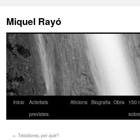
Miquel Rayó
Inicio
Activitats
Aficions
Biografia
Obra
150 
previstes
sob
←
Teixidores, per què?