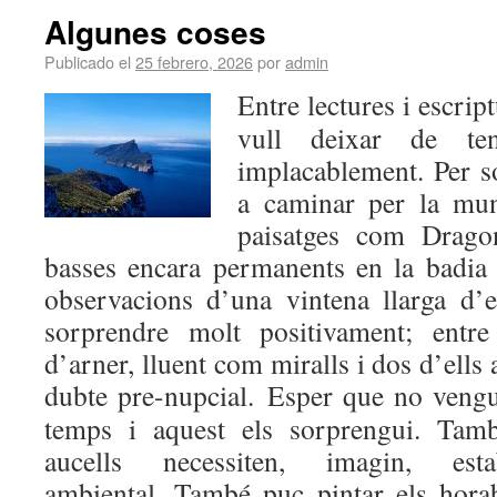
Algunes coses
Publicado el
25 febrero, 2026
por
admin
Entre lectures i escrip
vull deixar de te
implacablement. Per s
a caminar per la mun
paisatges com Drago
basses encara permanents en la badia
observacions d’una vintena llarga d’
sorprendre molt positivament; entre
d’arner, lluent com miralls i dos d’ell
dubte pre-nupcial.
Esper que no veng
temps i aquest els sorprengui. Tamb
aucells necessiten, imagin, estabi
ambiental. També puc pintar els hora