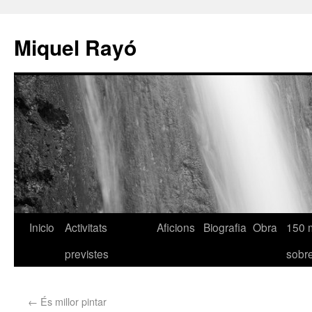
Miquel Rayó
Inicio
Activitats
Aficions
Biografia
Obra
150 
previstes
sob
←
És millor pintar