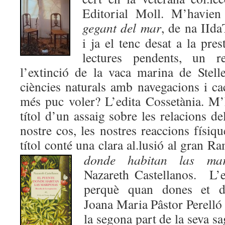
Editorial Moll. M’havie
gegant del mar
, de na IIda
i ja el tenc desat a la pres
lectures pendents, un re
l’extinció de la vaca marina de Stelle
ciències naturals amb navegacions i ca
més puc voler? L’edita Cossetània. M’h
títol d’un assaig sobre les relacions de
nostre cos, les nostres reaccions físiqu
títol conté una clara al.lusió al gran R
donde habitan las mar
Nazareth Castellanos. L’e
perquè quan dones et d
Joana Maria Pâstor Perelló
la segona part de la seva s