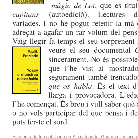
màgic de Lot
, que es titu
capitans
(autoedició). Lectures de
variades. I no he pogut retenir la mà
adreçat a agafar un rar volum del pens
Vaig llegir fa temps el seu sorprenent
veure el seu documental
sincerament. No és possible
que l’he vist al mostrado
segurament també trencad
que os habla
. És el text d
llarga i provocadora. L’ed
l’he començat. És breu i vull saber què 
o no vols participar del que pensa i d
pots fer-te el sord.
Esta entrada fue publicada en
Sin categoría
. Guarda el
enlace 