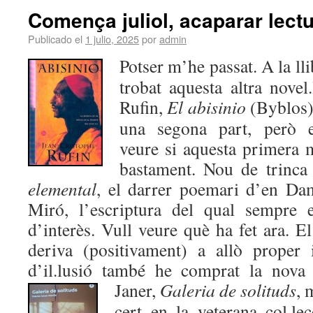
Comença juliol, acaparar lect
Publicado el
1 julio, 2025
por
admin
Potser m’he passat. A la ll
trobat aquesta altra novel
Rufin,
El abisinio
(Byblos)
una segona part, però e
veure si aquesta primera 
bastament. Nou de trinc
elemental
, el darrer poemari d’en Da
Miró, l’escriptura del qual sempre 
d’interès. Vull veure què ha fet ara. El
deriva (positivament) a allò proper
d’il.lusió també he comprat la nova 
Janer,
Galeria de solituds
,
m
cert en la veterana col.l