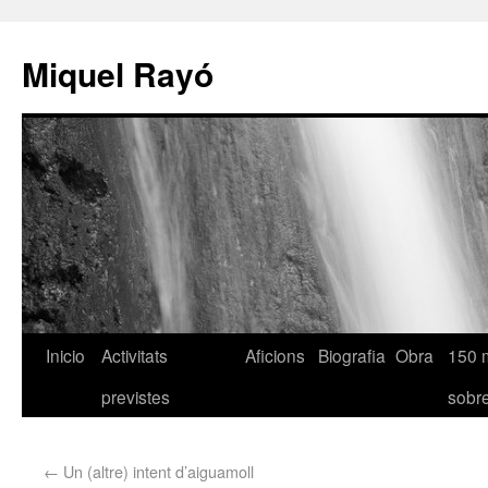
Miquel Rayó
Inicio
Activitats
Aficions
Biografia
Obra
150 
previstes
sob
←
Un (altre) intent d’aiguamoll