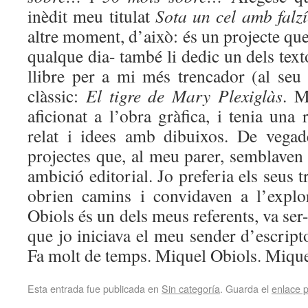
inèdit meu titulat
Sota un cel amb falzí
altre moment, d’això: és un projecte que
qualque dia- també li dedic un dels text
llibre per a mi més trencador (al se
clàssic:
El tigre de Mary Plexiglàs
. M
aficionat a l’obra gràfica, i tenia una r
relat i idees amb dibuixos. De vega
projectes que, al meu parer, semblaven
ambició editorial. Jo preferia els seus 
obrien camins i convidaven a l’explo
Obiols és un dels meus referents, va ser
que jo iniciava el meu sender d’escripto
Fa molt de temps. Miquel Obiols. Mique
Esta entrada fue publicada en
Sin categoría
. Guarda el
enlace 