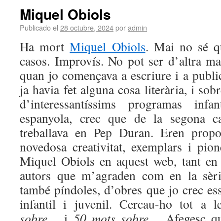
Miquel Obiols
Publicado el
28 octubre, 2024
por
admin
Ha mort
Miquel Obiols
. Mai no sé q
casos. Improvís. No pot ser d’altra ma
quan jo començava a escriure i a publi
ja havia fet alguna cosa literària, i sob
d’interessantíssims programas infan
espanyola, crec que de la segona ca
treballava en Pep Duran. Eren propo
novedosa creativitat, exemplars i pion
Miquel Obiols en aquest web, tant en 
autors que m’agraden com en la sèri
també píndoles, d’obres que jo crec esse
infantil i juvenil. Cercau-ho tot a 
sobre…
i
50 mots sobre…
Afegesc qu