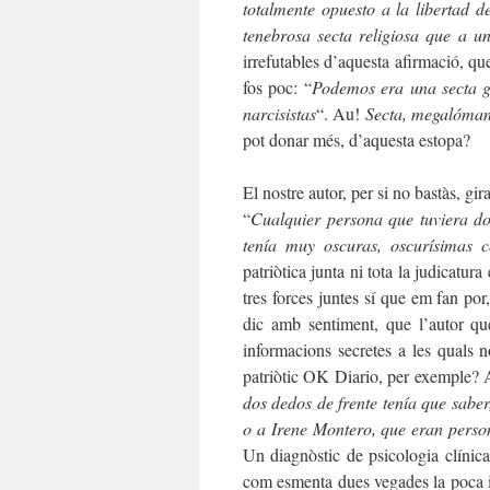
totalmente opuesto a la libertad
tenebrosa secta religiosa que a un
irrefutables d’aquesta afirmació, que
fos poc: “
Podemos era una secta 
narcisistas
“. Au!
Secta, megalómano
pot donar més, d’aquesta estopa?
El nostre autor, per si no bastàs, gir
“
Cualquier persona que tuviera d
tenía muy oscuras, oscurísimas 
patriòtica junta ni tota la judicatur
tres forces juntes sí que em fan p
dic amb sentiment, que l’autor qu
informacions secretes a les quals no
patriòtic OK Diario, per exemple? A
dos dedos de frente tenía que sab
o a Irene Montero, que eran person
Un diagnòstic de psicologia clínic
com esmenta dues vegades la poca in