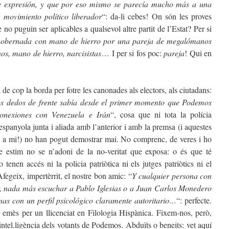
 de expresión, y que por eso mismo se parecía mucho más a una
 movimiento político liberador
“: da-li cebes! On són les proves
 no puguin ser aplicables a qualsevol altre partit de l’Estat? Per si
gobernada con mano de hierro por una pareja de megalómanos
s, mano de hierro, narcisistas
… I per si fos poc:
pareja
! Qui en
a de cop la borda per fotre les canonades als electors, als ciutadans:
os dedos de frente sabía desde el primer momento que Podemos
conexiones con Venezuela e Irán
“, cosa que ni tota la polícia
a espanyola junta i aliada amb l’anterior i amb la premsa (i aquestes
or, a mi!) no han pogut demostrar mai. No comprenc, de veres i ho
e estim no se n’adoni de la no-veritat que exposa: o és que té
 tenen accés ni la policia patriòtica ni els jutges patriòtics ni el
fegeix, impertèrrit, el nostre bon amic: “
Y cualquier persona con
er, nada más escuchar a Pablo Iglesias o a Juan Carlos Monedero
as con un perfil psicológico claramente autoritario…
“: perfecte.
a emès per un llicenciat en Filologia Hispànica. Fixem-nos, però,
tel.ligència dels votants de Podemos. Abduïts o beneits: vet aquí