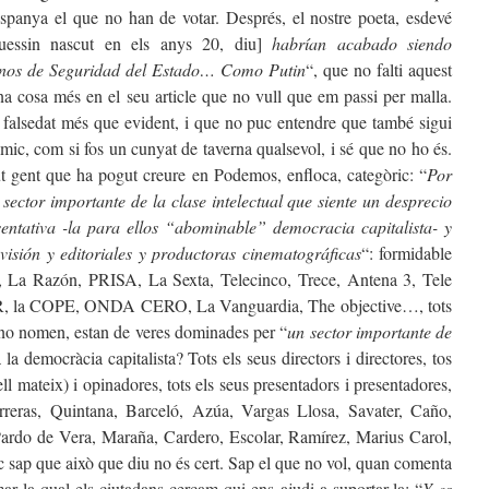
spanya el que no han de votar. Després, el nostre poeta, esdevé
uessin nascut en els anys 20, diu]
habrían acabado siendo
anos de Seguridad del Estado… Como Putin
“, que no falti aquest
 cosa més en el seu article que no vull que em passi per malla.
 falsedat més que evident, i que no puc entendre que també sigui
ic, com si fos un cunyat de taverna qualsevol, i sé que no ho és.
t gent que ha pogut creure en Podemos, enfloca, categòric: “
Por
sector importante de la clase intelectual que siente un desprecio
entativa -la para ellos “abominable” democracia capitalista- y
visión y editoriales y productoras cinematográficas
“: formidable
, La Razón, PRISA, La Sexta, Telecinco, Trece, Antena 3, Tele
SER, la COPE, ONDA CERO, La Vanguardia, The objective…, tots
e no nomen, estan de veres dominades per “
un sector importante de
a democràcia capitalista? Tots els seus directors i directores, tos
ell mateix) i opinadores, tots els seus presentadors i presentadores,
rreras, Quintana, Barceló, Azúa, Vargas Llosa, Savater, Caño,
ardo de Vera, Maraña, Cardero, Escolar, Ramírez, Marius Carol,
ap que això que diu no és cert. Sap el que no vol, quan comenta
r la qual els ciutadans cercam qui ens ajudi a suportar-la: “
Y es