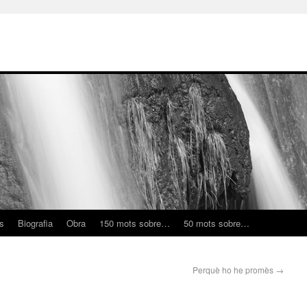
ns
Biografia
Obra
150 mots sobre…
50 mots sobre…
Perquè ho he promès
→