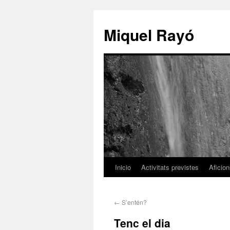
Miquel Rayó
Inicio
Activitats previstes
Aficio
←
S’entén?
Tenc el dia