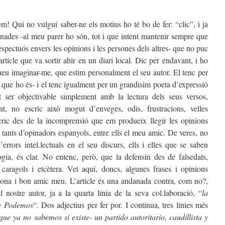
em! Qui no vulgui saber-ne els motius ho té bo de fer: “clic”, i ja
senades -al meu parer ho són, tot i que intent mantenir sempre que
espectuós envers les opinions i les persones dels altres- que no puc
ticle que va sortir ahir en un diari local. Dic per endavant, i ho
ueu imaginar-me, que estim personalment el seu autor. El tenc per
que ho és- i el tenc igualment per un grandísim poeta d’expressió
ot ser objectivable simplement amb la lectura dels seus versos,
t, no escric això mogut d’enveges, odis, frustracions, velles
ic des de la incomprensió que em produeix llegir les opinions
 tants d’opinadors espanyols, entre ells el meu amic. De veres, no
rrors intel.lectuals en el seu discurs, ells i elles que se saben
ogia, és clar. No entenc, però, que la defensin des de falsedats,
caragols i etcètera. Vet aquí, doncs, algunes frases i opinions
sona i bon amic meu. L’article és una andanada contra, com no?,
nostre autor, ja a la quarta línia de la seva col.laboració, “
la
 de Podemos
“. Dos adjectius per fer por. I continua, tres línies més
ue ya no sabemos si existe- un partido autoritario, caudillista y