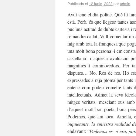
Publicado el
12 junio, 2023
por
admin
Avui tenc el dia polític. Què hi far
està. Però, és que llegesc tantes a
puc una actitud de dubte cartesià i r
romandre callat. Vull comentar un ar
faig amb tota la franquesa que pog
una molt bona persona -i em consta 
castellana -i aquesta avaluació p
magnífics i commovedors. Per tan
disputes… No. Res de res. Ho escr
expressades a raja-ploma per tants i
entenc com poden cometre tants d’e
intel.lectuals. Admet la seva ideol
mitges veritats, mesclant ous amb 
d’aquest molt bon poeta, bona per
Podemos, que ara toca. Amolla, el 
inquietante, la siniestra realidad
endavant: “
Podemos es -o era, porq