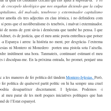
 de crecepelo ideológico que nos engañan diciendo que la culpa
pitalismo, del malvado, tenebroso y exterminador capitalismo
or amolla els tres adjectius en clau irònica, i no definidora com
 sí pens que el neoliberalisme és tenebrós, i malvat i exterminador.
ció de noms de gent sàvia i demòcrata que també ho pensa. I que
 Admet, és de justícia, que el meu amic poeta entrelluca que potser
-a Espanya i arreu: la història no ment, per desgràcia- l’extrema
glesias ni Montero ni Monedero porten una pistola sota l’aixella.
erdre inútilment una hora. Tanmateix, continuaré estimant el meu
cies i disculpau-me. En la próxima entrada, ho promet, penjaré una
c a les maneres de fer política del tàndem
Montero-Iglesias.
Però,
fer política de qualsevol partit polític on hi ha sempre una cruel
dria desaparèixer discretament. I Iglesias. Podemos -i
t al meu parar de les molt poques iniciatives polítiques que han
und de l’Estat espanyol.