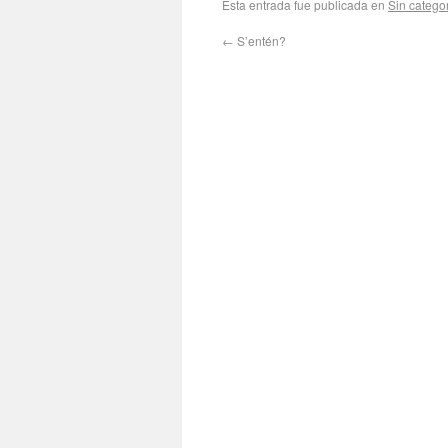
Esta entrada fue publicada en
Sin catego
←
S’entén?