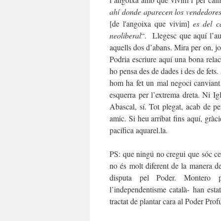
ahí donde aparecen los vendedores
[de l'angoixa que vivim]
es del ca
neoliberal
“. Llegesc que aquí l’aut
aquells dos d’abans. Mira per on, jo
Podria escriure aquí una bona rela
ho pensa des de dades i des de fets.
hom ha fet un mal negoci canviant 
esquerra per l’extrema dreta. Ni I
Abascal, sí. Tot plegat, acab de p
amic. Si heu arribat fins aquí, grà
pacífica aquarel.la.
PS: que ningú no cregui que sóc ce
no és molt diferent de la manera de 
disputa pel Poder. Montero po
l’independentisme català- han esta
tractat de plantar cara al Poder Prof