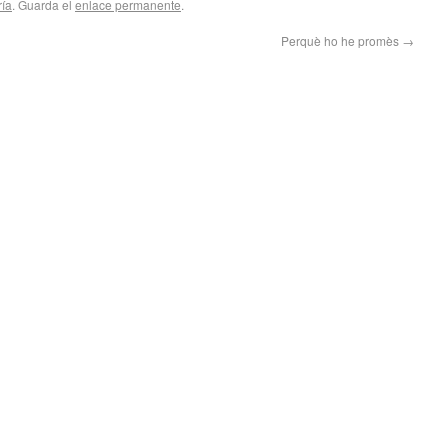
ría
. Guarda el
enlace permanente
.
Perquè ho he promès
→