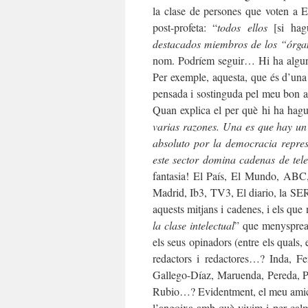
la clase de persones que voten a E
post-profeta: “
todos ellos
[si hag
destacados miembros de los “órg
nom. Podríem seguir… Hi ha alguna
Per exemple, aquesta, que és d’una
pensada i sostinguda pel meu bon am
Quan explica el per què hi ha hagu
varias razones. Una es que hay un 
absoluto por la democracia repres
este sector domina cadenas de tele
fantasia! El País, El Mundo, ABC
Madrid, Ib3, TV3, El diario, la 
aquests mitjans i cadenes, i els qu
la clase intelectual
” que menysprea l
els seus opinadors (entre els quals, 
redactors i redactores…? Inda, Fe
Gallego-Díaz, Maruenda, Pereda, P
Rubio…? Evidentment, el meu amic s
l’angoixa amb què vivim i per calma