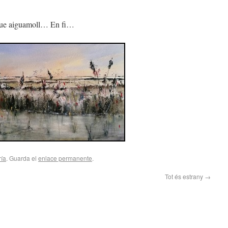
lque aiguamoll… En fi…
ría
. Guarda el
enlace permanente
.
Tot és estrany
→