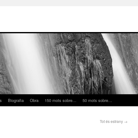
ns
Biografia
Obra
150 mots sobre…
50 mots sobre…
Tot és estrany
→