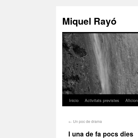
Miquel Rayó
Inicio
Activitats previstes
Aficio
←
Un poc de drama
I una de fa pocs dies