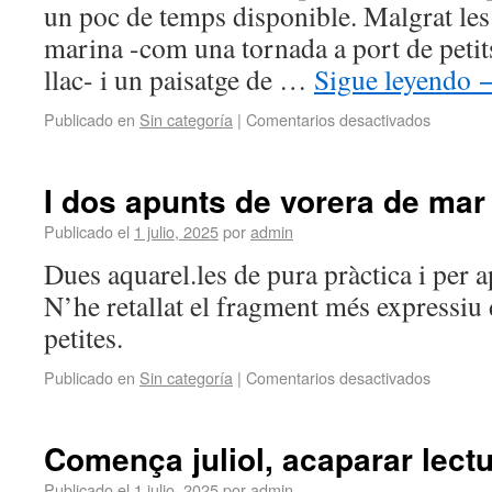
un poc de temps disponible. Malgrat les 
marina -com una tornada a port de petits
llac- i un paisatge de …
Sigue leyendo
Publicado en
Sin categoría
|
Comentarios desactivados
I dos apunts de vorera de mar
Publicado el
1 julio, 2025
por
admin
Dues aquarel.les de pura pràctica i per a
N’he retallat el fragment més expressiu
petites.
Publicado en
Sin categoría
|
Comentarios desactivados
Comença juliol, acaparar lect
Publicado el
1 julio, 2025
por
admin