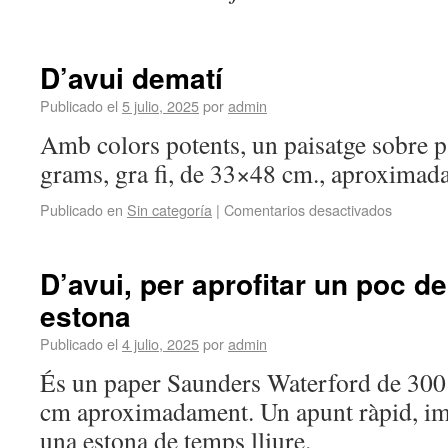
D’avui dematí
Publicado el
5 julio, 2025
por
admin
Amb colors potents, un paisatge sobre 
grams, gra fi, de 33×48 cm., aproxima
Publicado en
Sin categoría
|
Comentarios desactivados
D’avui, per aprofitar un poc d
estona
Publicado el
4 julio, 2025
por
admin
És un paper Saunders Waterford de 300 g
cm aproximadament. Un apunt ràpid, imp
una estona de temps lliure.