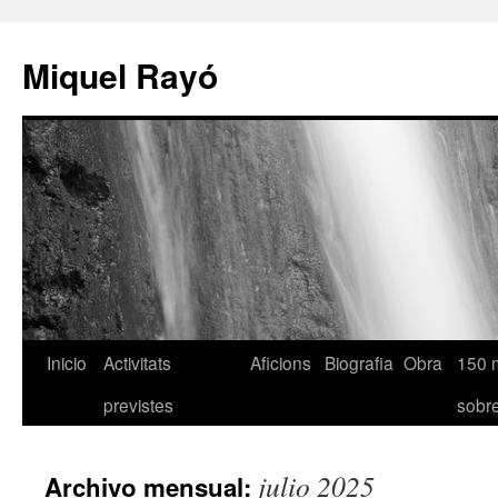
Miquel Rayó
Inicio
Activitats
Aficions
Biografia
Obra
150 
previstes
sob
julio 2025
Archivo mensual: