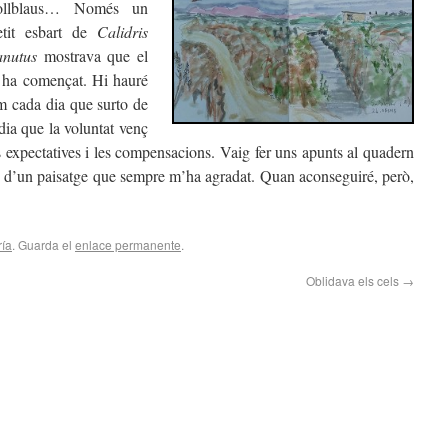
ollblaus… Només un
etit esbart de
Calidris
anutus
mostrava que el
a ha començat. Hi hauré
m cada dia que surto de
dia que la voluntat venç
s expectatives i les compensacions. Vaig fer uns apunts al quadern
 d’un paisatge que sempre m’ha agradat. Quan aconseguiré, però,
ría
. Guarda el
enlace permanente
.
Oblidava els cels
→