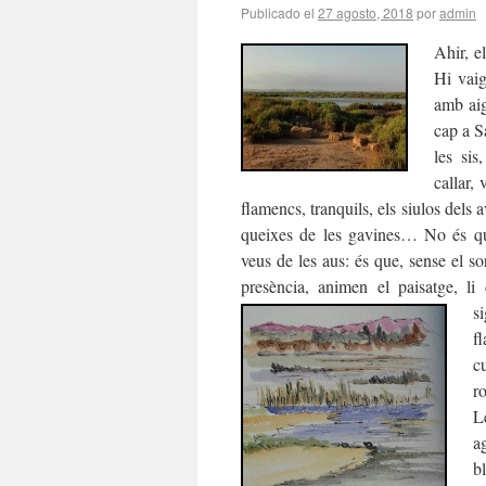
Publicado el
27 agosto, 2018
por
admin
Ahir, e
Hi vaig
amb aig
cap a S
les sis
callar,
flamencs, tranquils, els siulos dels 
queixes de les gavines… No és qu
veus de les aus: és que, sense el so
presència, animen el paisatge, li 
s
f
c
r
L
a
b