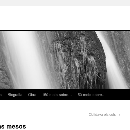
ns
Biografia
Obra
150 mots sobre…
50 mots sobre…
Oblidava els cels
→
uns mesos