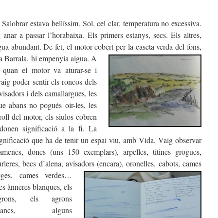
l Salobrar estava bellíssim. Sol, cel clar, temperatura no excessiva.
 anar a passar l’horabaixa. Els primers estanys, secs. Els altres,
ua abundant. De fet, el motor cobert per la caseta verda del fons,
a Barrala, hi empenyia aigua.
A
, quan el motor va aturar-se i
 vaig poder sentir els roncos dels
avisadors i dels camallargues, les
e abans no pogués oir-les, les
roll del motor, els siulos cobren
donen significació a la fi.
La
ignificació que ha de tenir un espai viu, amb Vida. Vaig observar
lamencs, doncs (uns 150 exemplars), arpelles, titines grogues,
urleres, becs d’alena, avisadors (encara), oronelles, cabots, cames
oges, cames verdes…
es ànneres blanques, els
grons, els agrons
lancs, alguns