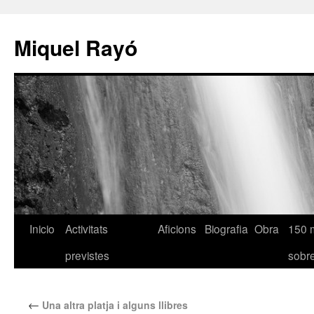
Miquel Rayó
Inicio
Activitats
Aficions
Biografia
Obra
150 
previstes
sob
←
Una altra platja i alguns llibres