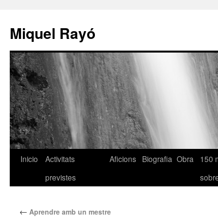
Miquel Rayó
Inicio
Activitats
Aficions
Biografia
Obra
150 
previstes
sob
←
Aprendre amb un mestre