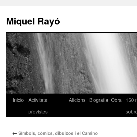
Miquel Rayó
Inicio
Activitats
Aficions
Biografia
Obra
150 
previstes
sob
←
Símbols, còmics, dibuixos i el Camino